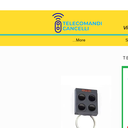
V
More...
S
T