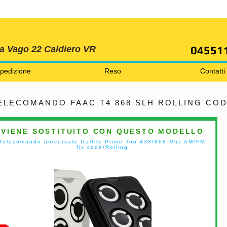
SPEDIZIONI GRATIS ORDINE OLTRE 69 EURO
04551
ia Vago 22 Caldiero VR
pedizione
Reso
Contatti
ELECOMANDO FAAC T4 868 SLH ROLLING CO
VIENE SOSTITUITO CON QUESTO MODELLO
Telecomando universale Italfile Prime Top 433/868 Mhz AM/FM
fix code/Rolling