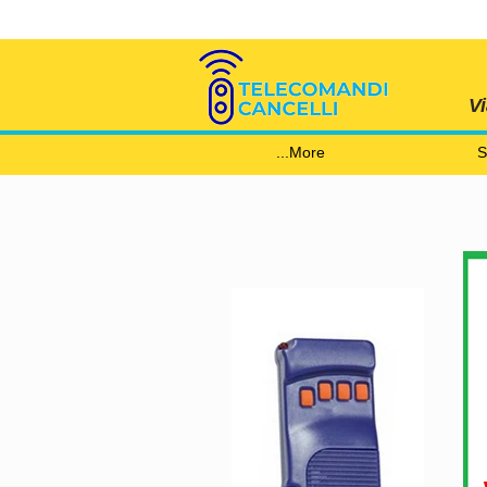
V
More...
S