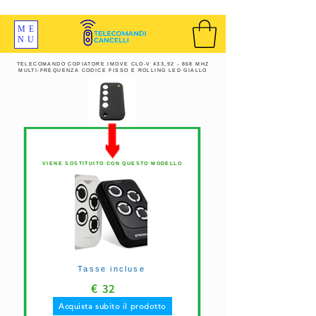
SPEDIZIONI GRATIS ORDINE OLTRE 69 EURO
ME
NU
TELECOMANDO COPIATORE IMOVE CLO-V 433,92 - 868 MHZ
MULTI-FREQUENZA CODICE FISSO E ROLLING LED GIALLO
VIENE SOSTITUITO CON QUESTO MODELLO
Tasse incluse
€
32
Acquista subito il prodotto