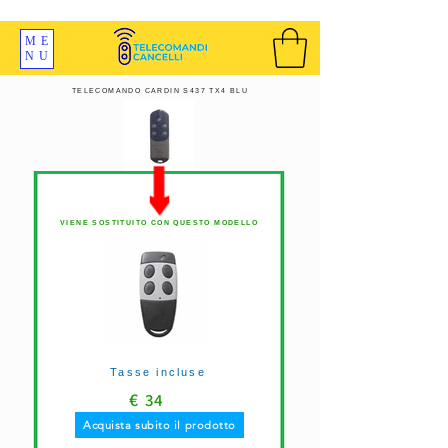
SPEDIZIONI GRATIS ORDINE OLTRE 69 EURO
ME
NU
TELECOMANDO CARDIN S437 TX4 BLU
VIENE SOSTITUITO CON QUESTO MODELLO
Tasse incluse
€
34
Acquista subito il prodotto