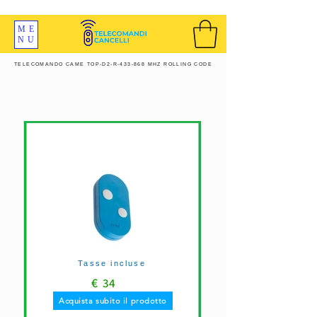
SPEDIZIONI GRATIS ORDINE OLTRE 69 EURO
ME
NU
TELECOMANDO CAME TOP-D2-R-433-868 MHZ ROLLING CODE
Tasse incluse
€
34
Acquista subito il prodotto