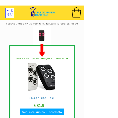
SPEDIZIONI GRATIS ORDINE OLTRE 69 EURO
ME
NU
TELECOMANDO CAME TOP 434A 433,92 MHZ CODICE FISSO
VIENE SOSTITUITO CON QUESTO MODELLO
Tasse incluse
€
31.9
Acquista subito il prodotto