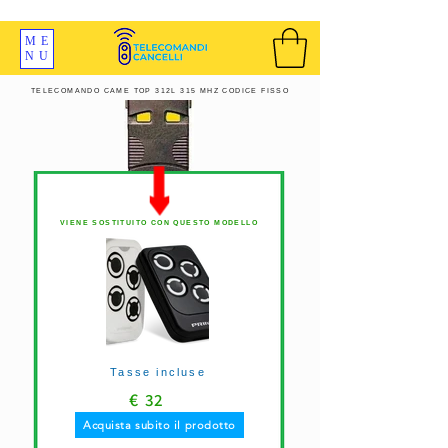
SPEDIZIONI GRATIS ORDINE OLTRE 69 EURO
ME
NU
TELECOMANDO CAME TOP 312L 315 MHZ CODICE FISSO
VIENE SOSTITUITO CON QUESTO MODELLO
Tasse incluse
€
32
Acquista subito il prodotto