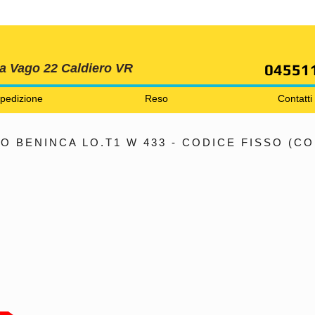
SPEDIZIONI GRATIS ORDINE OLTRE 69 EURO
04551
ia Vago 22 Caldiero VR
pedizione
Reso
Contatti
 BENINCA LO.T1 W 433 - CODICE FISSO (C