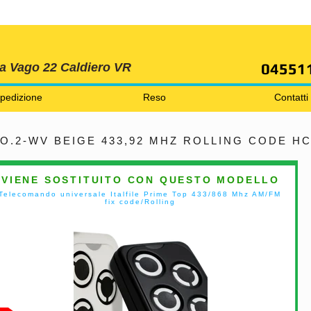
SPEDIZIONI GRATIS ORDINE OLTRE 69 EURO
04551
ia Vago 22 Caldiero VR
pedizione
Reso
Contatti
.2-WV BEIGE 433,92 MHZ ROLLING CODE HC
VIENE SOSTITUITO CON QUESTO MODELLO
Telecomando universale Italfile Prime Top 433/868 Mhz AM/FM
fix code/Rolling