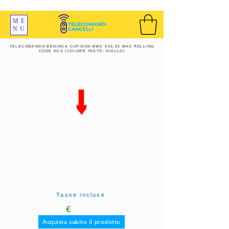
SPEDIZIONI GRATIS ORDINE OLTRE 69 EURO
ME
NU
TELECOMANDO BENINCA CUPIDO4-BWV 433,92 MHZ ROLLING
CODE HCS (COLORE TASTO: GIALLO)
Tasse incluse
€
Acquista subito il prodotto