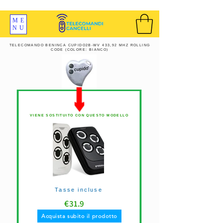
SPEDIZIONI GRATIS ORDINE OLTRE 69 EURO
ME
NU
TELECOMANDO BENINCA CUPIDO2B-WV 433,92 MHZ ROLLING
CODE (COLORE: BIANCO)
VIENE SOSTITUITO CON QUESTO MODELLO
Tasse incluse
€
31.9
Acquista subito il prodotto