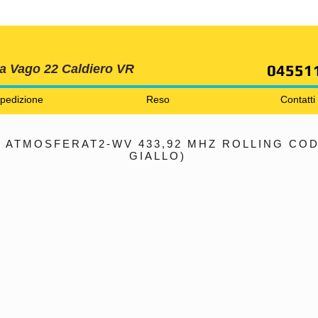
SPEDIZIONI GRATIS ORDINE OLTRE 69 EURO
04551
ia Vago 22 Caldiero VR
pedizione
Reso
Contatti
ATMOSFERAT2-WV 433,92 MHZ ROLLING COD
GIALLO)