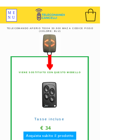
SPEDIZIONI GRATIS ORDINE OLTRE 69 EURO
ME
NU
TELECOMANDO APERIO TD304 30.900 MHZ A CODICE FISSO
(COLORE: BLU)
VIENE SOSTITUITO CON QUESTO MODELLO
Tasse incluse
€
34
Acquista subito il prodotto