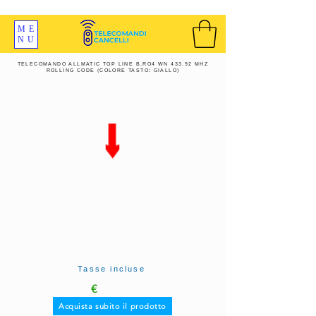
SPEDIZIONI GRATIS ORDINE OLTRE 69 EURO
ME
NU
TELECOMANDO ALLMATIC TOP LINE B.RO4 WN 433.92 MHZ
ROLLING CODE (COLORE TASTO: GIALLO)
Tasse incluse
€
Acquista subito il prodotto