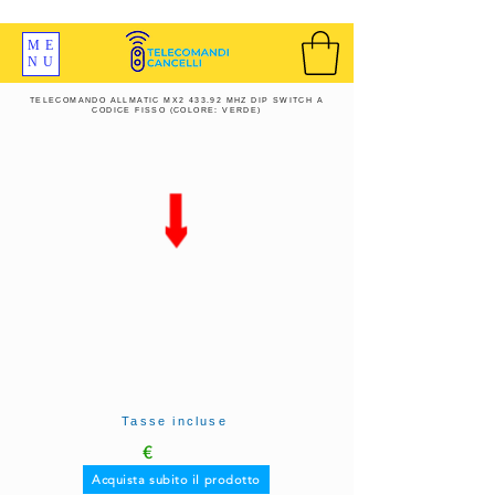
SPEDIZIONI GRATIS ORDINE OLTRE 69 EURO
ME
NU
TELECOMANDO ALLMATIC MX2 433.92 MHZ DIP SWITCH A
CODICE FISSO (COLORE: VERDE)
Tasse incluse
€
Acquista subito il prodotto