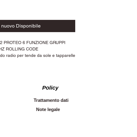
 nuovo Disponibile
2 PROTEO 6 FUNZIONE GRUPPI
MHZ ROLLING CODE
do radio per tende da sole e tapparelle
ello Proteo6, frequenza 434,15 Mhz
 Rolling code. Batteria 1 x Lithium 3V
a. Comando automazioni multiple.
Policy
Trattamento dati
Note legale