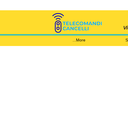
V
More...
S