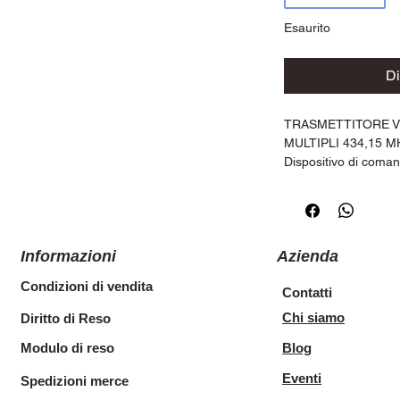
Esaurito
Di
TRASMETTITORE V
MULTIPLI 434,15 
Dispositivo di coman
V2 elettronica, mod
codifica di sicurezza
tipo CR2032, inclus
Informazioni
Azienda
Condizioni di vendita
Contatti
Chi siamo
Diritto di Reso
Modulo di reso
Blog
Eventi
Spedizioni merce