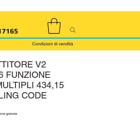
17165
Condizioni di vendità
TITORE V2
6 FUNZIONE
ULTIPLI 434,15
LING CODE
rice
le Price
one gratuita