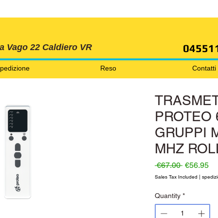
SPEDIZIONI GRATIS ORDINE OLTRE 69 EURO
04551
ia Vago 22 Caldiero VR
pedizione
Reso
Contatti
TRASMET
PROTEO 
GRUPPI M
MHZ ROL
Regular P
Sa
 €67.00 
€56.95
Sales Tax Included
|
spedizi
Quantity
*