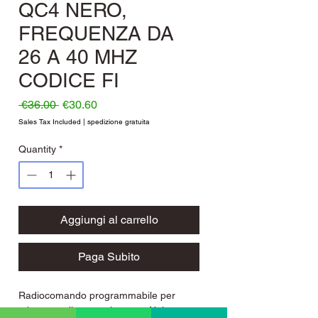
QC4 NERO,
FREQUENZA DA
26 A 40 MHZ
CODICE FI
Regular Price
Sale Price
 €36.00 
€30.60
Sales Tax Included
|
spedizione gratuita
Quantity
*
Aggiungi al carrello
Paga Subito
Radiocomando programmabile per
telecomandi quarzati, marca Nologo.