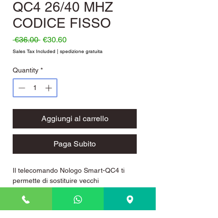
QC4 26/40 MHZ
CODICE FISSO
Regular Price
Sale Price
 €36.00 
€30.60
Sales Tax Included
|
spedizione gratuita
Quantity
*
Aggiungi al carrello
Paga Subito
Il telecomando Nologo Smart-QC4 ti
permette di sostituire vecchi
telecomandi obsoleti o fuori produzione
a frequenza quarzata.
La duplicazione è semplice e veloce e