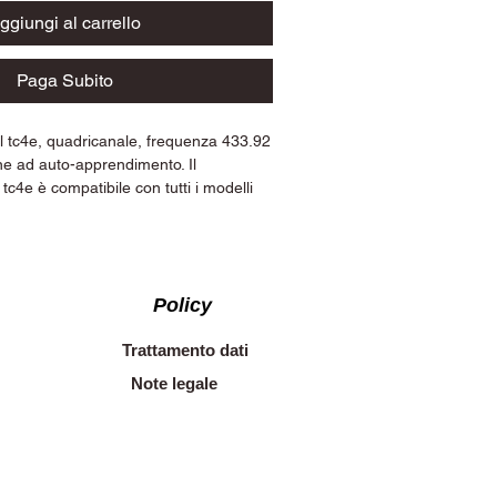
ggiungi al carrello
Paga Subito
 tc4e, quadricanale, frequenza 433.92
 ad auto-apprendimento. Il
c4e è compatibile con tutti i modelli
- trq2p - trq4p - bfor -mt2e - mt4e -
atibilità con i ricevitori radio MR1E
amato anche il T4PR02.
Policy
Trattamento dati
Note legale