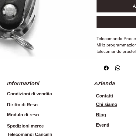
A
Telecomando Prastel
MHz programmazione
telecomando prastel t
precedenti: mpstp2e 
trq4p - mpstl4e. Comp
XP e XP MRA2E 'chi
Informazioni
Azienda
Condizioni di vendita
Contatti
Chi siamo
Diritto di Reso
Modulo di reso
Blog
Eventi
Spedizioni merce
Telecomandi Cancelli