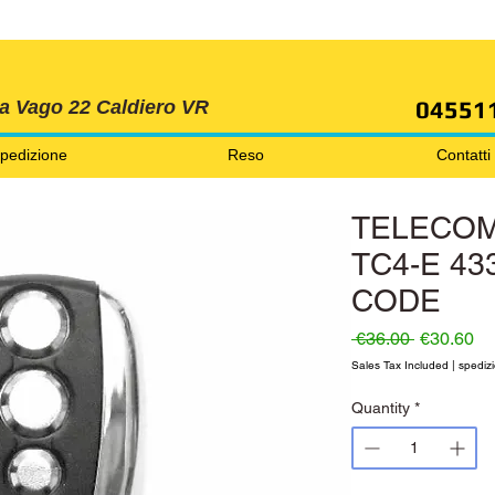
SPEDIZIONI GRATIS ORDINE OLTRE 69 EURO
04551
ia Vago 22 Caldiero VR
pedizione
Reso
Contatti
TELECO
TC4-E 43
CODE
Regular P
Sa
 €36.00 
€30.60
Sales Tax Included
|
spedizi
Quantity
*