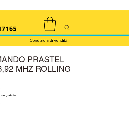
17165
Condizioni di vendità
MANDO PRASTEL
3,92 MHZ ROLLING
rice
le Price
one gratuita