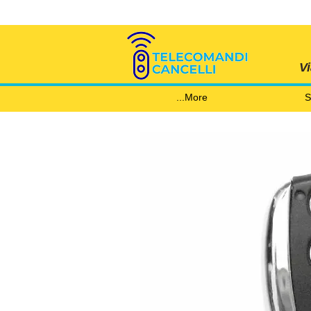
V
More...
S