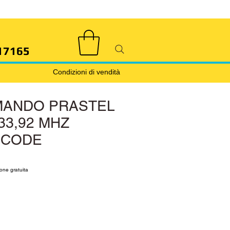
17165
Condizioni di vendità
MANDO PRASTEL
33,92 MHZ
 CODE
rice
le Price
one gratuita