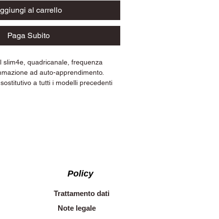
ggiungi al carrello
Paga Subito
 slim4e, quadricanale, frequenza
mazione ad auto-apprendimento.
sostitutivo a tutti i modelli precedenti
equivalenti e frequenza 433.92 mhz con
Policy
Trattamento dati
Note legale