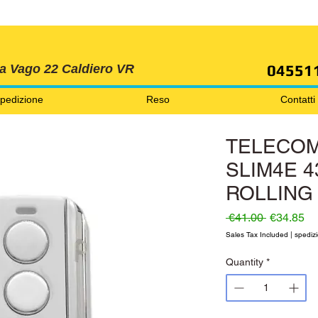
SPEDIZIONI GRATIS ORDINE OLTRE 69 EURO
04551
ia Vago 22 Caldiero VR
pedizione
Reso
Contatti
TELECO
SLIM4E 4
ROLLING
Regular P
Sa
 €41.00 
€34.85
Sales Tax Included
|
spedizi
Quantity
*