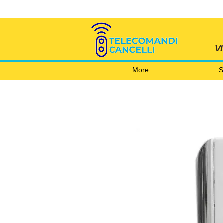
V
More...
S