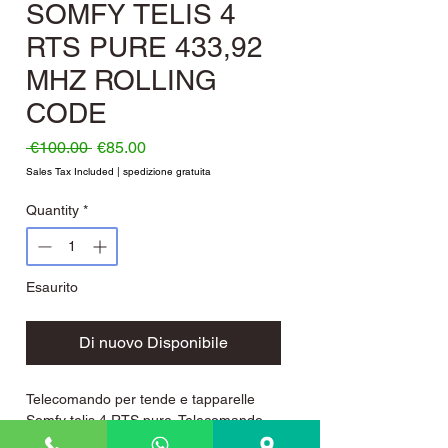
SOMFY TELIS 4
RTS PURE 433,92
MHZ ROLLING
CODE
Regular Price
Sale Price
 €100.00 
€85.00
Sales Tax Included
|
spedizione gratuita
Quantity
*
Esaurito
Di nuovo Disponibile
Telecomando per tende e tapparelle
Somfy telis 4 RTS pure. Telecomando
Somfy Telis 4 RTS Pure, 4 canali,