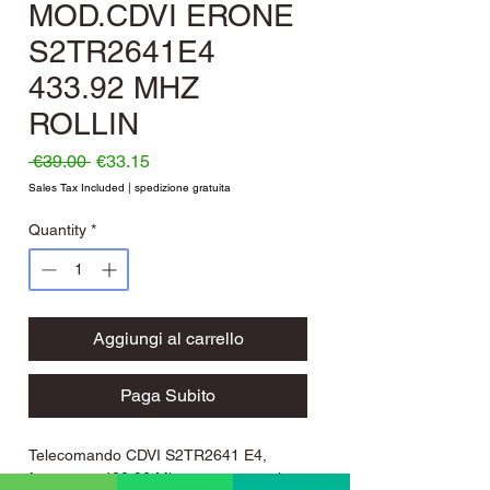
MOD.CDVI ERONE
S2TR2641E4
433.92 MHZ
ROLLIN
Regular Price
Sale Price
 €39.00 
€33.15
Sales Tax Included
|
spedizione gratuita
Quantity
*
Aggiungi al carrello
Paga Subito
Telecomando CDVI S2TR2641 E4,
frequenza 433,92 Mhz programmazione