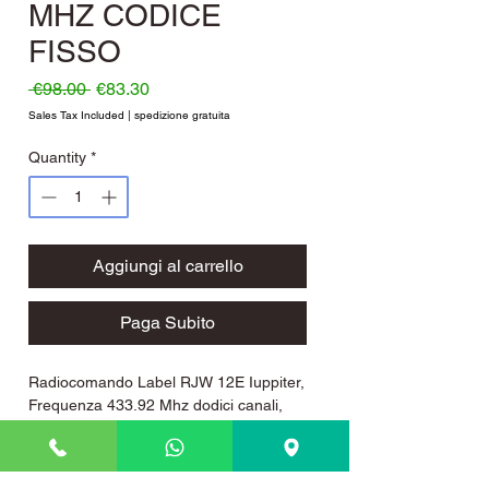
MHZ CODICE
FISSO
Regular Price
Sale Price
 €98.00 
€83.30
Sales Tax Included
|
spedizione gratuita
Quantity
*
Aggiungi al carrello
Paga Subito
Radiocomando Label RJW 12E Iuppiter,
Frequenza 433.92 Mhz dodici canali,
tastiera alfabetica codifica a 8 dip
switch. Questo telecomando viene
utilizzato anche per movimentare