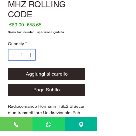
MHZ ROLLING
CODE
Regular Price
Sale Price
 €69.00 
€58.65
Sales Tax Included
|
spedizione gratuita
Quantity
*
Aggiungi al carrello
Paga Subito
Radiocomando Hormann HSE2 BISecur
è un trasmettitore Unidirezionale. Può
essere usato con il codice radio BI-
secur o come codice fisso 868 Mhz ( se
usato come codice fisso è compatibile