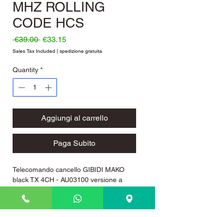
MHZ ROLLING
CODE HCS
Regular Price
Sale Price
 €39.00 
€33.15
Sales Tax Included
|
spedizione gratuita
Quantity
*
Aggiungi al carrello
Paga Subito
Telecomando cancello GIBIDI MAKO
black TX 4CH - AU03100 versione a
quattro tasti in plastica rigida (termo
polimeri di alta qualità) di colore nero,
frequenza 433.92 Mhz, codifica di