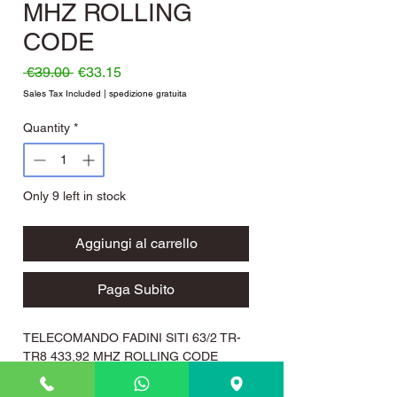
MHZ ROLLING
CODE
Regular Price
Sale Price
 €39.00 
€33.15
Sales Tax Included
|
spedizione gratuita
Quantity
*
Only 9 left in stock
Aggiungi al carrello
Paga Subito
TELECOMANDO FADINI SITI 63/2 TR-
TR8 433,92 MHZ ROLLING CODE
Telecomando cancello Fadini SITI
63/2TR - TR8 frequenza 433.92 Mhz,