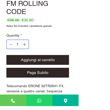
FM ROLLING
CODE
Regular Price
Sale Price
 €36.00 
€30.60
Sales Tax Included
|
spedizione gratuita
Quantity
*
Aggiungi al carrello
Paga Subito
Telecomando ERONE S2TR2641-F4,
versione a quattro canali, frequenza
433,92 Mhz in modulazione di
Frequenza "FM", programmazione in
autoapprendimento su ricevitore,