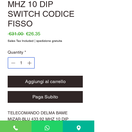
MHZ 10 DIP
SWITCH CODICE
FISSO
Regular Price
Sale Price
 €31.00 
€26.35
Sales Tax Included
|
spedizione gratuita
Quantity
*
Aggiungi al carrello
Paga Subito
TELECOMANDO DELMA BAME
MIZAR-BLU 433.92 MHZ 10 DIP
SWITCH CODICE FISSO
Telecomando cancello automazioni