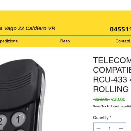
SPEDIZIONI GRATIS ORDINE OLTRE 69 EURO
04551
ia Vago 22 Caldiero VR
pedizione
Reso
Contatti
TELECO
COMPATI
RCU-433 
ROLLING
Regular P
Sa
 €36.00 
€30.60
Sales Tax Included
|
spedizi
Quantity
*