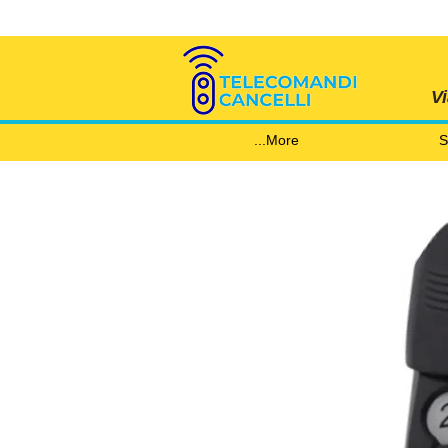
V
More...
S