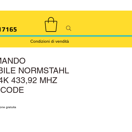
17165
Condizioni di vendità
MANDO
BILE NORMSTAHL
4K 433,92 MHZ
 CODE
rice
le Price
one gratuita