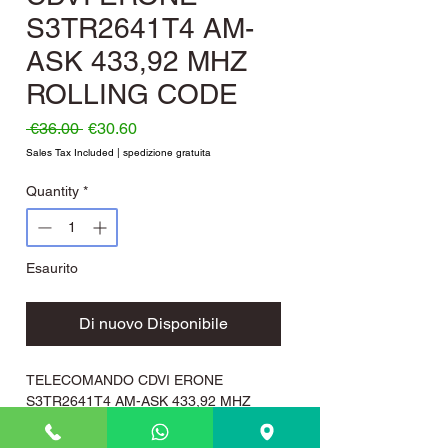
S3TR2641T4 AM-
ASK 433,92 MHZ
ROLLING CODE
Regular Price
Sale Price
 €36.00 
€30.60
Sales Tax Included
|
spedizione gratuita
Quantity
*
Esaurito
Di nuovo Disponibile
TELECOMANDO CDVI ERONE
S3TR2641T4 AM-ASK 433,92 MHZ
ROLLING CODE
Telecomando cdvi serie 034A mod.