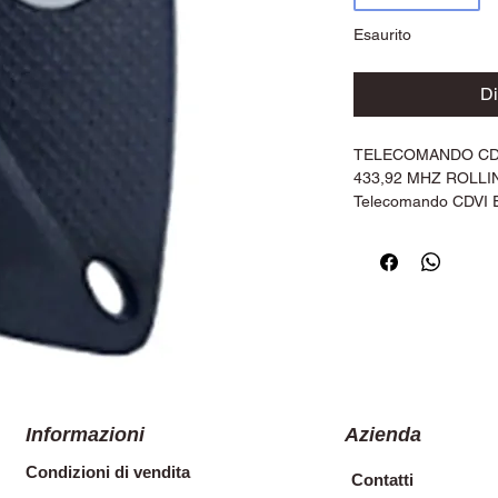
Esaurito
Di
TELECOMANDO CDV
433,92 MHZ ROLL
Telecomando CDVI E
modello a 1 canale,
programmazione in 
ricevente o da remo
programmato. Batterie
art. CR2016, fornita
Questo modello può s
a frequenza 433.92
Informazioni
Azienda
Condizioni di vendita
Contatti