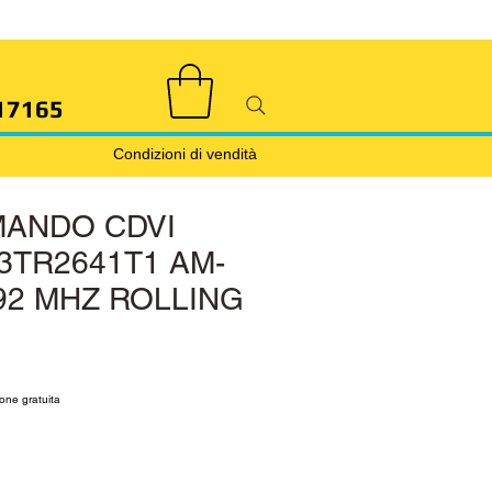
17165
Condizioni di vendità
ANDO CDVI
3TR2641T1 AM-
92 MHZ ROLLING
rice
le Price
one gratuita