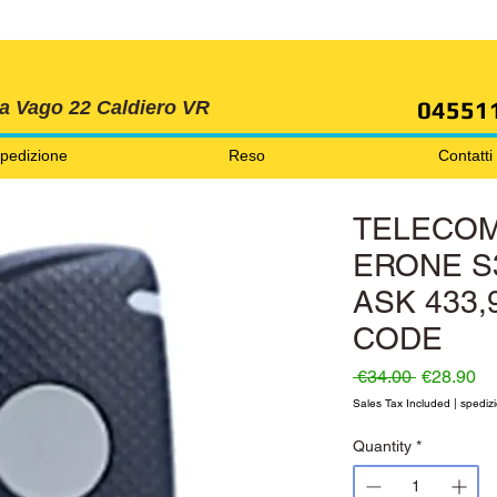
SPEDIZIONI GRATIS ORDINE OLTRE 69 EURO
04551
ia Vago 22 Caldiero VR
pedizione
Reso
Contatti
TELECOM
ERONE S
ASK 433,
CODE
Regular P
Sa
 €34.00 
€28.90
Sales Tax Included
|
spedizi
Quantity
*