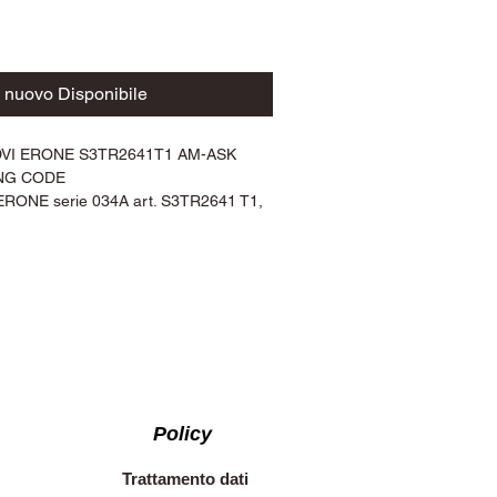
 nuovo Disponibile
I ERONE S3TR2641T1 AM-ASK
ING CODE
RONE serie 034A art. S3TR2641 T1,
 frequenza 433,92 Mhz in AM/ASK,
autoapprendimento su scheda
to tramite telecomando già
 litio a bottone 2 pz x 3 volt = 6 volt.
 con il telecomando.
ostituire tutti i telecomandi precedenti
 Mhz AM ASK.
Policy
Trattamento dati