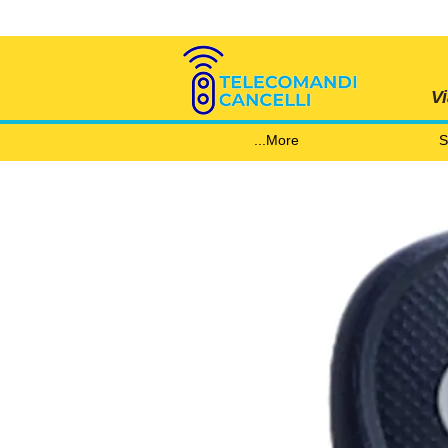
V
More...
S