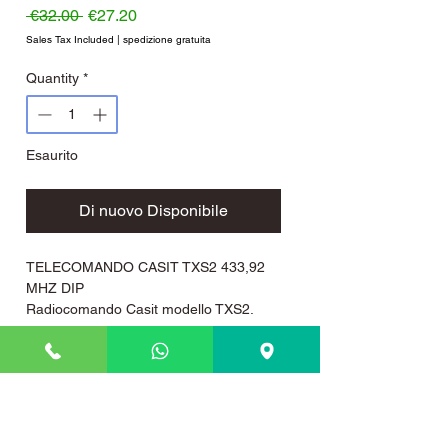
Regular Price
Sale Price
 €32.00 
€27.20
Sales Tax Included
|
spedizione gratuita
Quantity
*
Esaurito
Di nuovo Disponibile
TELECOMANDO CASIT TXS2 433,92
MHZ DIP
Radiocomando Casit modello TXS2.
Numero tasti:2
Frequenza 433,92 Mhz.
Codifica: Tramite l'impostazione dei 10
dip switch (10 levette) .
Alimentazione: Pila alcalina 12 volt tipo
23A, inclusa.