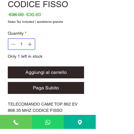
CODICE FISSO
Regular Price
Sale Price
 €36.00 
€30.60
Sales Tax Included
|
spedizione gratuita
Quantity
*
Only 1 left in stock
Aggiungi al carrello
Paga Subito
TELECOMANDO CAME TOP 862 EV
868.35 MHZ CODICE FISSO
Marca Came modello TOP862EV
versione a due canali, frequenze 868,35
Mhz, programmazione ad