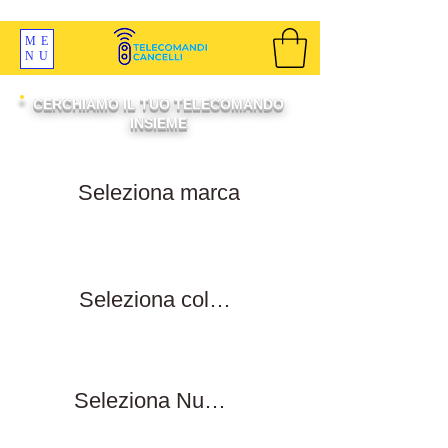
SPEDIZIONI GRATIS ORDINE OLTRE 69 EURO
ME
NU
CERCHIAMO IL TUO TELECOMANDO
INSIEME
Filtra per marca
Filtra per colore tasti
Filtra numero tasti