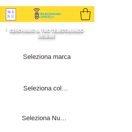
SPEDIZIONI GRATIS ORDINE OLTRE 69 EURO
ME
NU
CERCHIAMO IL TUO TELECOMANDO
INSIEME
Filtra per marca
Filtra per colore tasti
Filtra numero tasti