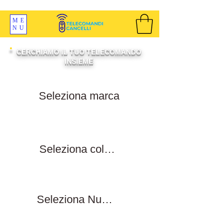
SPEDIZIONI GRATIS ORDINE OLTRE 69 EURO
ME
NU
CERCHIAMO IL TUO TELECOMANDO
INSIEME
Filtra per marca
Filtra per colore tasti
Filtra numero tasti