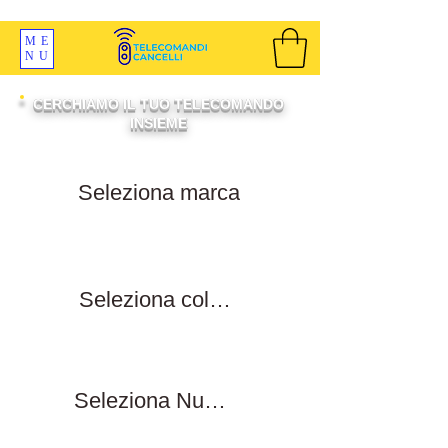
SPEDIZIONI GRATIS ORDINE OLTRE 69 EURO
ME
NU
CERCHIAMO IL TUO TELECOMANDO
INSIEME
Filtra per marca
Filtra per colore tasti
Filtra numero tasti