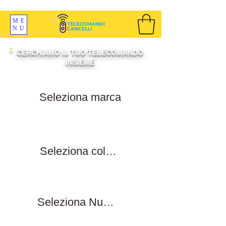
SPEDIZIONI GRATIS ORDINE OLTRE 69 EURO
ME
NU
CERCHIAMO IL TUO TELECOMANDO
INSIEME
Filtra per marca
Filtra per colore tasti
Filtra numero tasti