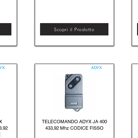
Scopri il Prodotto
YX
ADYX
X
TELECOMANDO ADYX JA 400
3.92
433,92 Mhz CODICE FISSO
E