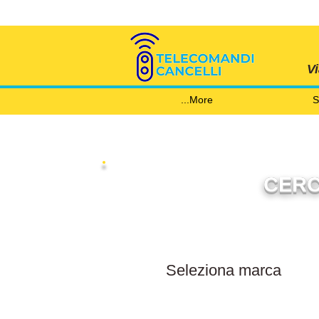
V
More...
S
CERC
Filtra per marca