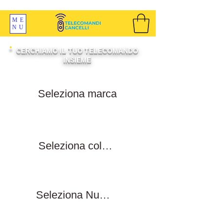
SPEDIZIONI GRATIS ORDINE OLTRE 69 EURO
ME
NU
CERCHIAMO IL TUO TELECOMANDO
INSIEME
Filtra per marca
Filtra per colore tasti
Filtra numero tasti