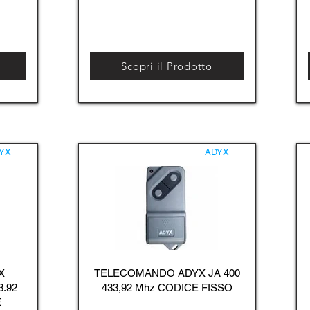
Scopri il Prodotto
YX
ADYX
X
TELECOMANDO ADYX JA 400
3.92
433,92 Mhz CODICE FISSO
E