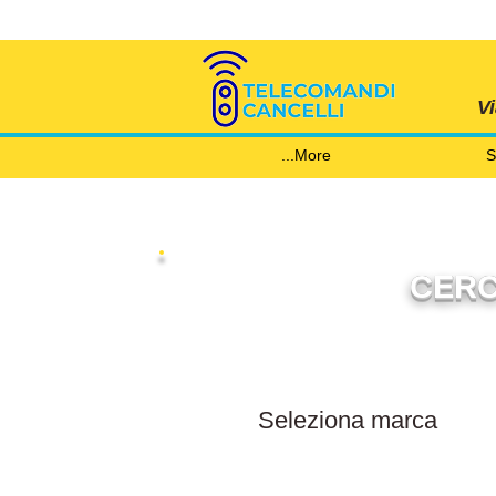
V
More...
S
CERC
Filtra per marca