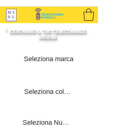
SPEDIZIONI GRATIS ORDINE OLTRE 69 EURO
ME
NU
CERCHIAMO IL TUO TELECOMANDO
INSIEME
Filtra per marca
Filtra per colore tasti
Filtra numero tasti