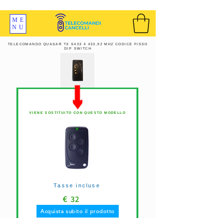
SPEDIZIONI GRATIS ORDINE OLTRE 69 EURO
ME
NU
TELECOMANDO QUASAR TX S433 4 433,92 MHZ CODICE FISSO
DIP SWITCH
VIENE SOSTITUITO CON QUESTO MODELLO
Tasse incluse
€
32
Acquista subito il prodotto