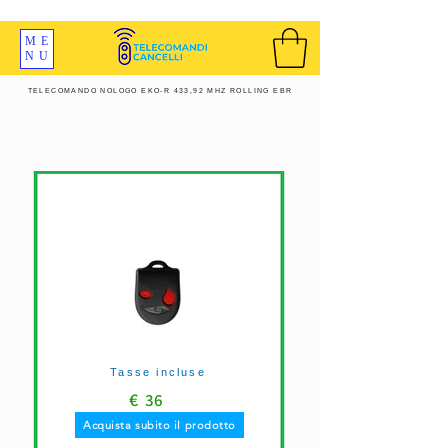
SPEDIZIONI GRATIS ORDINE OLTRE 69 EURO
ME
NU
TELECOMANDO NOLOGO EKO-R 433,92 MHZ ROLLING EBR
Tasse incluse
€
36
Acquista subito il prodotto