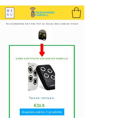
SPEDIZIONI GRATIS ORDINE OLTRE 69 EURO
ME
NU
TELECOMANDO KEY 900 TXP 42 433,92 MHZ CODICE FISSO
VIENE SOSTITUITO CON QUESTO MODELLO
Tasse incluse
€
31.9
Acquista subito il prodotto