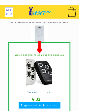
SPEDIZIONI GRATIS ORDINE OLTRE 69 EURO
ME
NU
TELECOMANDO FAAC TML4 433 SLH ROLLIN CODE
VIENE SOSTITUITO CON QUESTO MODELLO
Tasse incluse
€
32
Acquista subito il prodotto