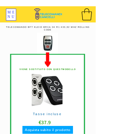
SPEDIZIONI GRATIS ORDINE OLTRE 69 EURO
ME
NU
TELECOMANDO BFT KLEIO BRCA 04 R1 433,92 MHZ ROLLING
CODE
VIENE SOSTITUITO CON QUESTMODELLO
Tasse incluse
€
37.9
Acquista subito il prodotto