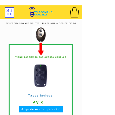
SPEDIZIONI GRATIS ORDINE OLTRE 69 EURO
ME
NU
TELECOMANDO APERIO OVO2 433.92 MHZ A CODICE FISSO
VIENE SOSTITUITO CON QUESTO MODELLO
Tasse incluse
€
31.9
Acquista subito il prodotto